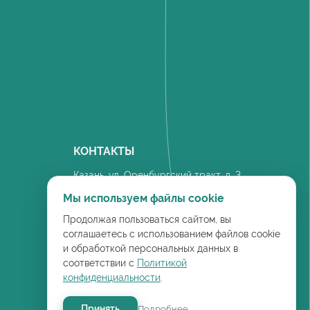
КОНТАКТЫ
Казань, ул. Оренбургский тракт, д. 3
На карте
Мы используем файлы cookie
8(843) 277-58-36
Продолжая пользоваться сайтом, вы
соглашаетесь с использованием файлов cookie
и обработкой персональных данных в
соответствии с
Политикой
конфиденциальности
.
Принять
Подробнее