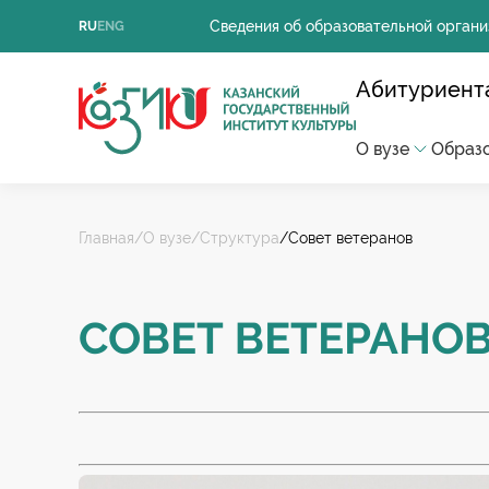
Сведения об образовательной органи
RU
ENG
Абитуриент
О вузе
Образ
Главная
/О вузе
/Структура
/Совет ветеранов
АБИТУРИЕНТАМ
СТУДЕНТАМ
СОТРУДНИКАМ
О ВУЗЕ
ОБРАЗОВАНИЕ
НАУКА
ТВОРЧЕСТВО
ПРЕСС-СЛУЖБА
СОВЕТ ВЕТЕРАНО