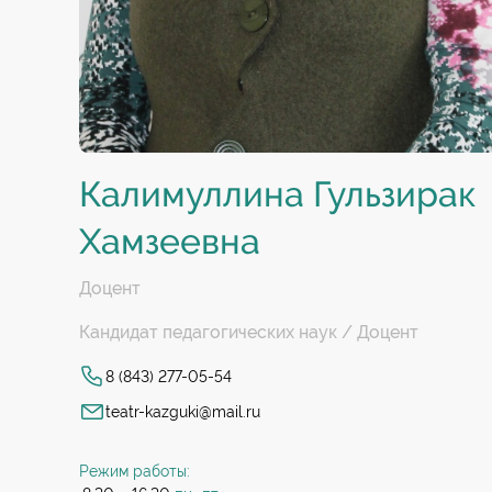
Калимуллина Гульзирак
Хамзеевна
Доцент
Кандидат педагогических наук / Доцент
8 (843) 277-05-54
teatr-kazguki@mail.ru
Режим работы: