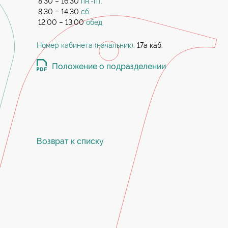
8.30 – 16.30
пн.-пт.
8.30 – 14.30
сб.
12.00 – 13.00
обед
Номер кабинета (начальник):
17а каб.
Положение о подразделении
Возврат к списку