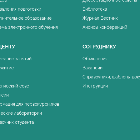
дры
Диссертационные советы
авления подготовки
Библиотека
лнительное образование
Журнал Вестник
ема электронного обучения
Анонсы конференций
ДЕНТУ
СОТРУДНИКУ
исание занятий
Объявления
житие
Вакансии
Справочники, шаблоны док
енческий совет
Инструкции
нсии
рмация для первокурсников
ческие лаборатории
вочник студента