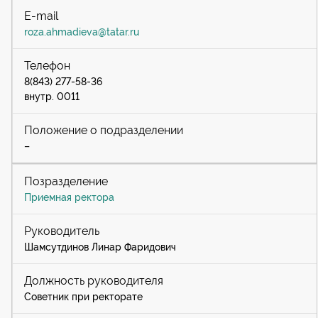
roza.ahmadieva@tatar.ru
8(843) 277-58-36
внутр. 0011
–
Приемная ректора
Шамсутдинов Линар Фаридович
Советник при ректорате